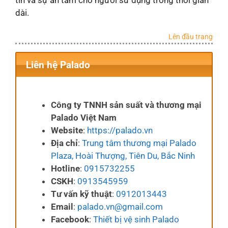
dài.
Lên đầu trang
Liên hệ Palado
Công ty TNNH sản suất và thương mại
Palado Việt Nam
Website
:
https://palado.vn
Địa chỉ
:
Trung tâm thương mại Palado
Plaza, Hoài Thượng, Tiên Du, Bắc Ninh
Hotline
:
0915732255
CSKH
:
0913545959
Tư vấn kỹ thuật
:
0912013443
Email
:
palado.vn@gmail.com
Facebook
:
Thiết bị vệ sinh Palado