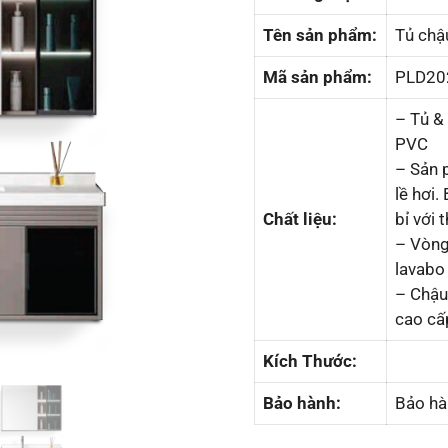
Tên sản phẩm:
Tủ ch
Mã sản phẩm:
PLD20
– Tủ &
PVC
– Sản 
lề hơi
Chất liệu:
bỉ với 
– Vòng
lavabo 
– Chậu
cao cấ
Kích Thước:
Bảo hành:
Bảo hà