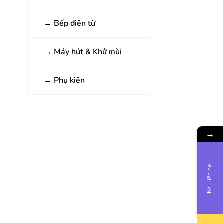
→
Bếp điện từ
→
Máy hút & Khử mùi
→
Phụ kiện
→
Liên hệ