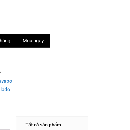
 hàng
Mua ngay
F
avabo
alado
Tất cả sản phẩm