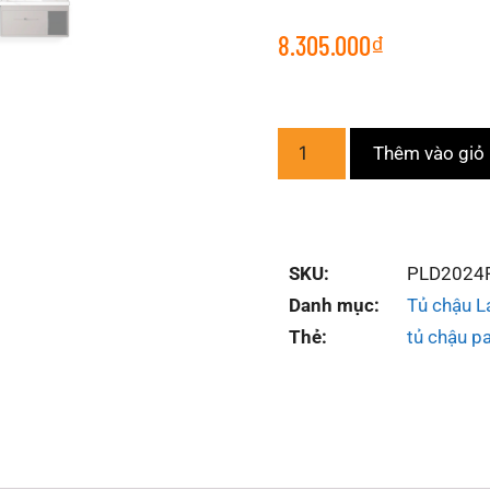
8.305.000
₫
Thêm vào giỏ
SKU:
PLD2024
Danh mục:
Tủ chậu L
Thẻ:
tủ chậu p