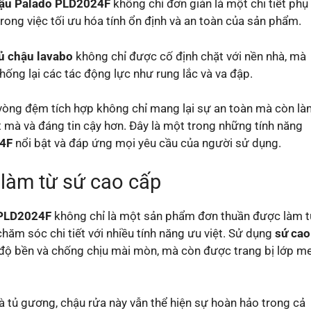
ậu Palado PLD2024F
không chỉ đơn giản là một chi tiết phụ
trong việc tối ưu hóa tính ổn định và an toàn của sản phẩm.
ủ chậu lavabo
không chỉ được cố định chặt với nền nhà, mà
ống lại các tác động lực như rung lắc và va đập.
vòng đệm tích hợp không chỉ mang lại sự an toàn mà còn l
 mà và đáng tin cậy hơn. Đây là một trong những tính năng
24F
nổi bật và đáp ứng mọi yêu cầu của người sử dụng.
 làm từ sứ cao cấp
 PLD2024F
không chỉ là một sản phẩm đơn thuần được làm 
ăm sóc chi tiết với nhiều tính năng ưu việt. Sử dụng
sứ cao
 độ bền và chống chịu mài mòn, mà còn được trang bị lớp m
 tủ gương, chậu rửa này vẫn thể hiện sự hoàn hảo trong cả