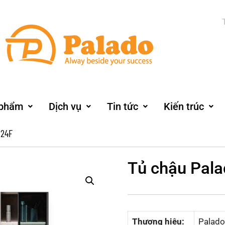
 phẩm
Dịch vụ
Tin tức
Kiến trúc
024F
Tủ chậu Pal
Thương hiệu:
Palado