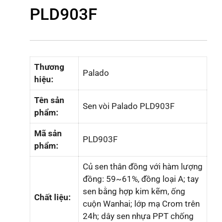
PLD903F
Thương
Palado
hiệu:
Tên sản
Sen vòi Palado PLD903F
phẩm:
Mã sản
PLD903F
phẩm:
Củ sen
thân đồng với hàm lượng
đồng: 59~61%, đồng loại A;
tay
sen bằng h
ợp kim kẽm, ống
Chất liệu:
cuộn Wanhai;
lớp mạ Crom trên
24h; dây sen nhựa PPT chống