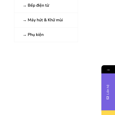
→
Bếp điện từ
→
Máy hút & Khử mùi
→
Phụ kiện
→
Liên hệ