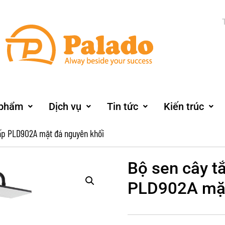
 phẩm
Dịch vụ
Tin tức
Kiến trúc
ấp PLD902A mặt đá nguyên khối
Bộ sen cây t
PLD902A mặt