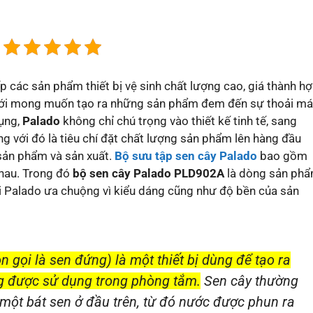
 các sản phẩm thiết bị vệ sinh chất lượng cao, giá thành h
. Với mong muốn tạo ra những sản phẩm đem đến sự thoải má
dụng,
Palado
không chỉ chú trọng vào thiết kế tinh tế, sang
 với đó là tiêu chí đặt chất lượng sản phẩm lên hàng đầu
 sản phẩm và sản xuất.
Bộ sưu tập sen cây Palado
bao gồm
nhau. Trong đó
bộ sen cây Palado PLD902A
là dòng sản ph
i Palado ưa chuộng vì kiểu dáng cũng như độ bền của sản
n gọi là sen đứng) là một thiết bị dùng để tạo ra
g được sử dụng trong phòng tắm.
Sen cây thường
một bát sen ở đầu trên, từ đó nước được phun ra