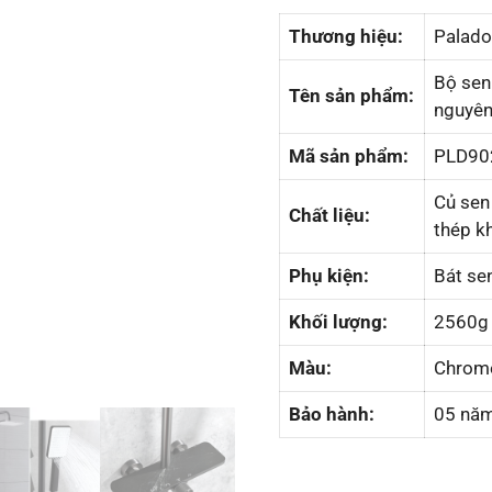
Thương hiệu:
Palado
Bộ sen
Tên sản phẩm:
nguyên
Mã sản phẩm:
PLD90
Củ sen
Chất liệu:
thép kh
Phụ kiện:
Bát sen
Khối lượng:
2560g
Màu:
Chrom
Bảo hành:
05 năm