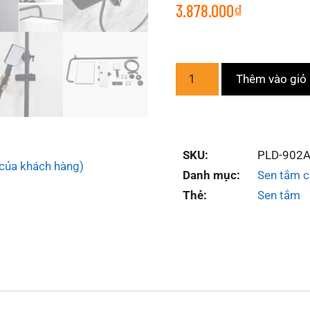
3.878.000
₫
Thêm vào giỏ
SKU:
PLD-902
của khách hàng)
Danh mục:
Sen tắm c
Thẻ:
Sen tắm