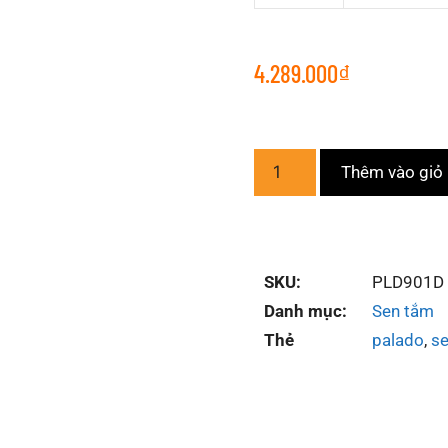
4.289.000
₫
Thêm vào giỏ
SKU:
PLD901D
Danh mục:
Sen tắm
Thẻ
palado
,
se