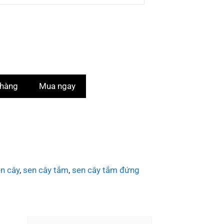
 hàng
Mua ngay
n cây
,
sen cây tắm
,
sen cây tắm đứng