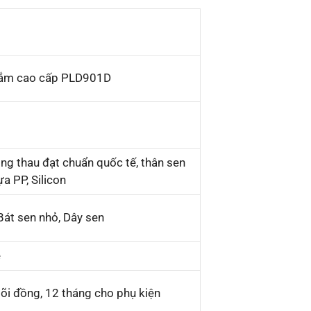
tắm cao cấp PLD901D
ồng thau đạt chuẩn quốc tế, thân sen
a PP, Silicon
 Bát sen nhỏ, Dây sen
e
õi đồng, 12 tháng cho phụ kiện