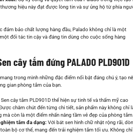
thương hiệu này đạt được lòng tin và sự ủng hộ từ phía ngư
ệc đảm bảo chất lượng hàng đầu, Palado không chỉ là một
à một đối tác tin cậy và đáng tin dùng cho cuộc sống hàng
 Sen cây tắm đứng PALADO PLD901D
ng trong mình những đặc điểm nổi bật đáng chú ý, tạo n
hông gian phòng tắm của bạn.
Sen cây tắm PLD901D thể hiện sự tinh tế và thẩm mỹ cao
 Được chăm chút đến từng chi tiết, sản phẩm này không chỉ l
g mà còn là một điểm nhấn nâng tầm vẻ đẹp của phòng tắm
 nghiệm tắm đa dạng:
Với bát sen hình chữ nhật rộng rãi, dò
toàn bộ cơ thể, mang đến trải nghiệm tắm tối ưu. Không chỉ