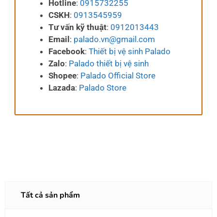
Hotline
:
0915732255
CSKH
:
0913545959
Tư vấn kỹ thuật
:
0912013443
Email
:
palado.vn@gmail.com
Facebook
:
Thiết bị vệ sinh Palado
Zalo
:
Palado thiết bị vệ sinh
Shopee
:
Palado Official Store
Lazada
:
Palado Store
Tất cả sản phẩm