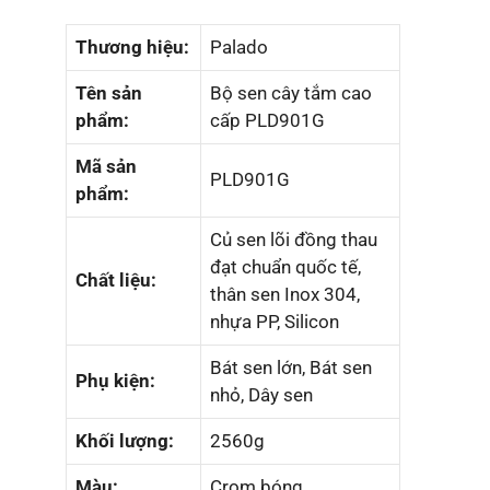
Thương hiệu:
Palado
Tên sản
Bộ sen cây tắm cao
phẩm:
cấp PLD901G
Mã sản
PLD901G
phẩm:
Củ sen lõi đồng thau
đạt chuẩn quốc tế,
Chất liệu:
thân sen Inox 304,
nhựa PP, Silicon
Bát sen lớn, Bát sen
Phụ kiện:
nhỏ, Dây sen
Khối lượng:
2560g
Màu:
Crom bóng