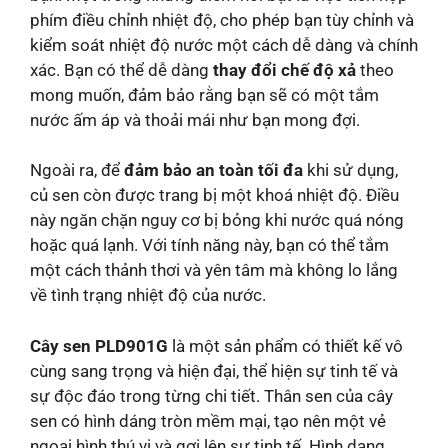
phím điều chỉnh nhiệt độ, cho phép bạn tùy chỉnh và
kiểm soát nhiệt độ nước một cách dễ dàng và chính
xác. Bạn có thể dễ dàng
thay đổi chế độ xả
theo
mong muốn, đảm bảo rằng bạn sẽ có một tắm
nước ấm áp và thoải mái như bạn mong đợi.
Ngoài ra, để
đảm bảo an toàn tối đa
khi sử dụng,
củ sen còn được trang bị một khoá nhiệt độ. Điều
này ngăn chặn nguy cơ bị bỏng khi nước quá nóng
hoặc quá lạnh. Với tính năng này, bạn có thể tắm
một cách thảnh thơi và yên tâm mà không lo lắng
về tình trạng nhiệt độ của nước.
Cây sen PLD901G
là một sản phẩm có thiết kế vô
cùng sang trọng và hiện đại, thể hiện sự tinh tế và
sự độc đáo trong từng chi tiết. Thân sen của cây
sen có hình dáng tròn mềm mại, tạo nên một vẻ
ngoại hình thú vị và gợi lên sự tinh tế. Hình dạng