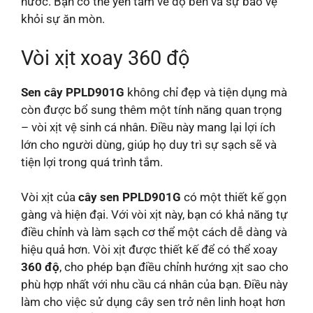
nước. Bạn có thể yên tâm về độ bền và sự bảo vệ
khỏi sự ăn mòn.
Vòi xịt xoay 360 độ
Sen cây PPLD901G
không chỉ đẹp và tiện dụng mà
còn được bổ sung thêm một tính năng quan trọng
– vòi xịt vệ sinh cá nhân. Điều này mang lại lợi ích
lớn cho người dùng, giúp họ duy trì sự sạch sẽ và
tiện lợi trong quá trình tắm.
Vòi xịt của
cây sen PPLD901G
có một thiết kế gọn
gàng và hiện đại. Với vòi xịt này, bạn có khả năng tự
điều chỉnh và làm sạch cơ thể một cách dễ dàng và
hiệu quả hơn. Vòi xịt được thiết kế để có thể xoay
360 độ
, cho phép bạn điều chỉnh hướng xịt sao cho
phù hợp nhất với nhu cầu cá nhân của bạn. Điều này
làm cho việc sử dụng cây sen trở nên linh hoạt hơn