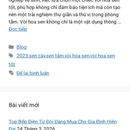
nghiệp vệ sinh, việc lựa chọn một chiếc vòi hoa sen
tốt, phù hợp không chỉ đảm bảo tiện ích mà còn tạo
nên một trải nghiệm thư giãn và thú vị trong phòng
tắm. Vòi hoa sen không chỉ là một vật dụng thông …
Đọc tiếp
Blog
2023
,
sen cây
,
sen tắm
,
vòi hoa sen
,
vòi hoa sen
tốt
Để lại bình luận
Bài viết mới
Top Bếp Điện Từ Đôi Đáng Mua Cho Gia Đình Hiện
Đại
24 Tháng 3, 2026