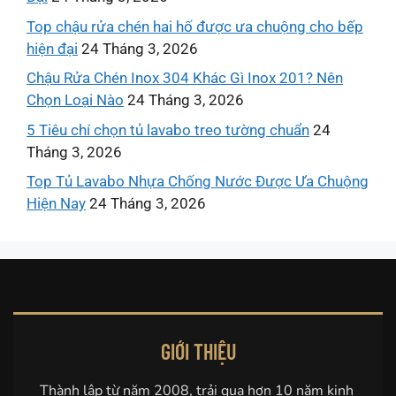
Top chậu rửa chén hai hố được ưa chuộng cho bếp
hiện đại
24 Tháng 3, 2026
Chậu Rửa Chén Inox 304 Khác Gì Inox 201? Nên
Chọn Loại Nào
24 Tháng 3, 2026
5 Tiêu chí chọn tủ lavabo treo tường chuẩn
24
Tháng 3, 2026
Top Tủ Lavabo Nhựa Chống Nước Được Ưa Chuộng
Hiện Nay
24 Tháng 3, 2026
GIỚI THIỆU
Thành lập từ năm 2008, trải qua hơn 10 năm kinh