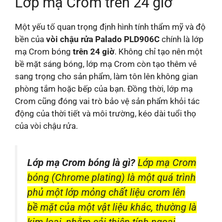
Lớp mạ Crom trên 24 giờ
Một yếu tố quan trọng định hình tính thẩm mỹ và độ
bền của
vòi chậu rửa Palado PLD906C
chính là lớp
mạ Crom bóng
trên 24 giờ
. Không chỉ tạo nên một
bề mặt sáng bóng, lớp mạ Crom còn tạo thêm vẻ
sang trọng cho sản phẩm, làm tôn lên không gian
phòng tắm hoặc bếp của bạn. Đồng thời, lớp mạ
Crom cũng đóng vai trò bảo vệ sản phẩm khỏi tác
động của thời tiết và môi trường, kéo dài tuổi thọ
của vòi chậu rửa.
Lớp mạ Crom bóng là gì?
Lớp mạ Crom
bóng (Chrome plating) là một quá trình
phủ một lớp mỏng chất liệu crom lên
bề mặt của một vật liệu khác, thường là
kim loại, nhằm cải thiện tính ngoại