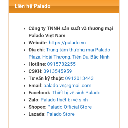
Liên hệ Palado
Công ty TNNH sản suất và thương mại
Palado Việt Nam
Website
:
https://palado.vn
Địa chỉ
:
Trung tâm thương mại Palado
Plaza, Hoài Thượng, Tiên Du, Bắc Ninh
Hotline
:
0915732255
CSKH
:
0913545959
Tư vấn kỹ thuật
:
0912013443
Email
:
palado.vn@gmail.com
Facebook
:
Thiết bị vệ sinh Palado
Zalo
:
Palado thiết bị vệ sinh
Shopee
:
Palado Official Store
Lazada
:
Palado Store