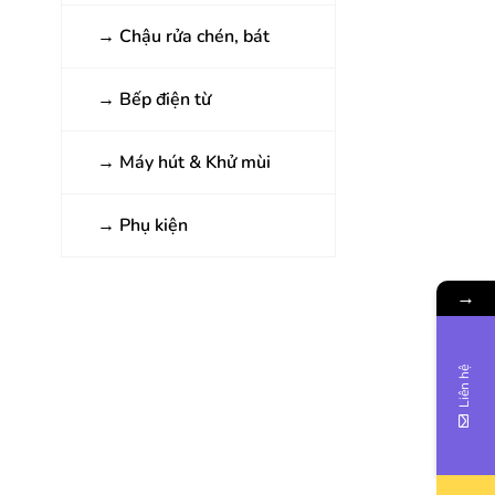
→
Chậu rửa chén, bát
→
Bếp điện từ
→
Máy hút & Khử mùi
→
Phụ kiện
→
Liên hệ