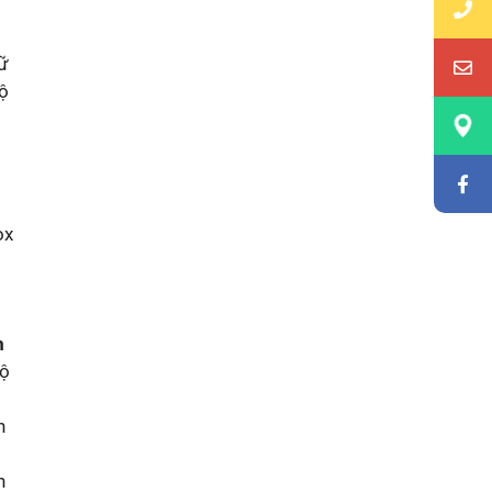
iữ
độ
ox
m
độ
n
h