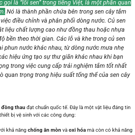
 gọi là “lõi sen” trong tiếng Việt, là một phần quan
ắm.
Nó là thành phần chứa bên trong sen cây tắm
g việc điều chỉnh và phân phối dòng nước. Củ sen
ật liệu chất lượng cao như đồng thau hoặc nhựa
 bền theo thời gian. Các lỗ và khe trong củ sen
loại phun nước khác nhau, từ dòng nước mưa nhẹ
ác hiệu ứng tạo sự thư giãn khác nhau khi bạn
rọng trong việc cung cấp trải nghiệm tắm tốt nhất
ò quan trọng trong hiệu suất tổng thể của sen cây
ừ
đồng thau
đạt chuẩn quốc tế. Đây là một vật liệu đáng tin
hiết bị vệ sinh với các công dụng:
với khả năng
chống ăn mòn
và
oxi hóa
mà còn có khả năng