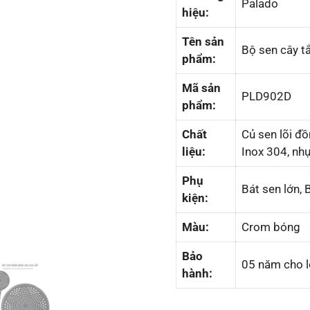
Palado
hiệu:
Tên sản
Bộ sen cây 
phẩm:
Mã sản
PLD902D
phẩm:
Chất
Củ sen lõi đồ
liệu:
Inox 304, nhự
Phụ
Bát sen lớn, 
kiện:
Màu:
Crom bóng
Bảo
05 năm cho l
hành: