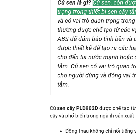
Củ sen là gì?
Củ sen, còn được
trọng trong thiết bị sen cây t
và có vai trò quan trọng tron
thường được chế tạo từ các v
ABS để đảm bảo tính bền và độ
được thiết kế để tạo ra các 
cho đến tia nước mạnh hoặc c
tắm. Củ sen có vai trò quan t
cho người dùng và đóng vai tr
tắm.
Củ
sen cây PLD902D
được chế tạo t
cậy và phổ biến trong ngành sản xuất t
Đồng thau không chỉ nổi tiếng 