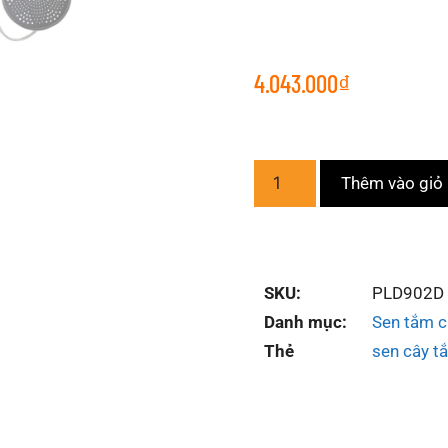
4.043.000
₫
Thêm vào giỏ
SKU:
PLD902D
Danh mục:
Sen tắm c
Thẻ
sen cây t