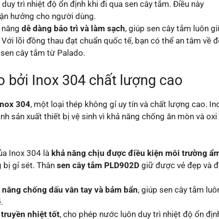
 duy trì nhiệt độ ổn định khi đi qua sen cây tắm. Điều này
 tận hưởng cho người dùng.
h năng
dễ dàng bảo trì và làm sạch
, giúp sen cây tắm luôn g
Với lõi đồng thau đạt chuẩn quốc tế, bạn có thể an tâm về 
 sen cây tắm từ Palado.
 bởi Inox 304 chất lượng cao
Inox 304
, một loại thép không gỉ uy tín và chất lượng cao. In
nh sản xuất thiết bị vệ sinh vì khả năng chống ăn mòn và oxi
a Inox 304 là
khả năng chịu được điều kiện môi trường ẩ
bị gỉ sét. Thân
sen cây tắm PLD902D
giữ được vẻ đẹp và 
 năng chống dấu vân tay và bám bẩn
, giúp sen cây tắm luô
.
g
truyền nhiệt tốt
, cho phép nước luôn duy trì nhiệt độ ổn địn