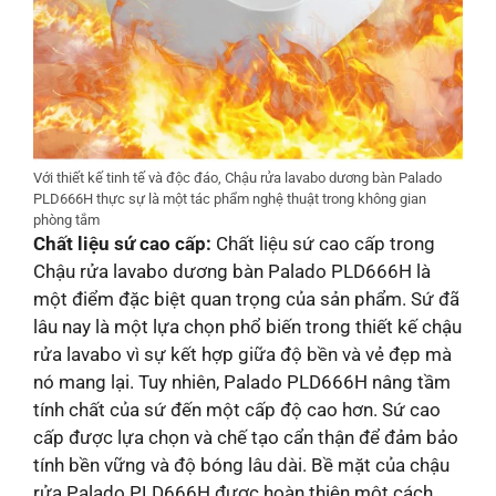
Với thiết kế tinh tế và độc đáo, Chậu rửa lavabo dương bàn Palado
PLD666H thực sự là một tác phẩm nghệ thuật trong không gian
phòng tắm
Chất liệu sứ cao cấp:
Chất liệu sứ cao cấp trong
Chậu rửa lavabo dương bàn Palado PLD666H là
một điểm đặc biệt quan trọng của sản phẩm. Sứ đã
lâu nay là một lựa chọn phổ biến trong thiết kế chậu
rửa lavabo vì sự kết hợp giữa độ bền và vẻ đẹp mà
nó mang lại. Tuy nhiên, Palado PLD666H nâng tầm
tính chất của sứ đến một cấp độ cao hơn. Sứ cao
cấp được lựa chọn và chế tạo cẩn thận để đảm bảo
tính bền vững và độ bóng lâu dài. Bề mặt của chậu
rửa Palado PLD666H được hoàn thiện một cách