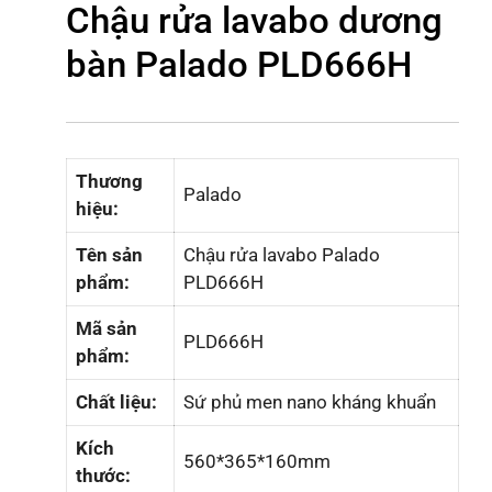
Chậu rửa lavabo dương
bàn Palado PLD666H
Thương
Palado
hiệu:
Tên sản
Chậu rửa lavabo Palado
phẩm:
PLD666H
Mã sản
PLD666H
phẩm:
Chất liệu:
Sứ phủ men nano kháng khuẩn
Kích
560*365*160mm
thước: