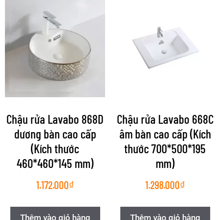
Chậu rửa Lavabo 868D
Chậu rửa Lavabo 668C
dương bàn cao cấp
âm bàn cao cấp (Kích
(Kích thước
thước 700*500*195
460*460*145 mm)
mm)
1.172.000
₫
1.298.000
₫
Thêm vào giỏ hàng
Thêm vào giỏ hàng