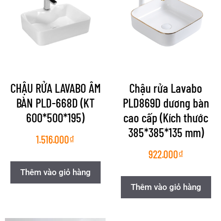
CHẬU RỬA LAVABO ÂM
Chậu rửa Lavabo
BÀN PLD-668D (KT
PLD869D dương bàn
600*500*195)
cao cấp (Kích thước
385*385*135 mm)
1.516.000
₫
922.000
₫
Thêm vào giỏ hàng
Thêm vào giỏ hàng