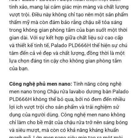
tinh xảo, mang lại cảm giác mịn màng và chất lượng
vượt trội. Điều này không chỉ tạo nên một sản phẩm
thẩm mỹ mà còn đảm bảo rằng chậu sẽ tỏa sáng
trong không gian phòng tắm của bạn suốt một thời
gian dài. Với sự kết hợp giữa chất liệu sứ cao cấp
và thiết kế tinh tế, Palado PLD666H thể hiện sự chú
tâm đến cả vẻ đẹp và chất lượng, đồng thời là một
lựa chọn đáng tin cậy cho không gian phòng tắm
của bạn.
Công nghệ phủ men nano:
Tính năng công nghệ
men nano trong Chậu rửa lavabo dương bàn Palado
PLD666H không thể bỏ qua, bởi nó đem đến nhiều
lợi ích vượt trội cho sản phẩm và trải nghiệm sử
dụng của người dùng. Công nghệ men nano không
chỉ làm cho bề mặt của chậu rửa trở nên sáng bóng
và siêu mượt, mà còn có khả năng kháng khuẩn
mạnh mẽ. Lớp men nano siêu mịn tạo ra một môi