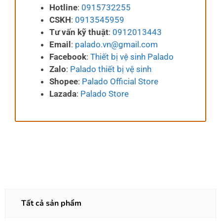
Hotline
:
0915732255
CSKH
:
0913545959
Tư vấn kỹ thuật
:
0912013443
Email
:
palado.vn@gmail.com
Facebook
:
Thiết bị vệ sinh Palado
Zalo
:
Palado thiết bị vệ sinh
Shopee
:
Palado Official Store
Lazada
:
Palado Store
Tất cả sản phẩm