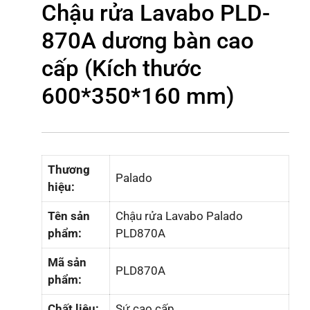
Chậu rửa Lavabo PLD-
870A dương bàn cao
cấp (Kích thước
600*350*160 mm)
Thương
Palado
hiệu:
Tên sản
Chậu rửa Lavabo Palado
phẩm:
PLD870A
Mã sản
PLD870A
phẩm:
Chất liệu:
Sứ cao cấp