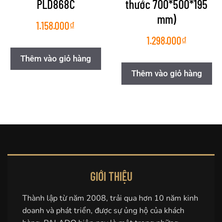
PLD868C
thước 700*500*195
mm)
1.158.000
₫
1.298.000
₫
Thêm vào giỏ hàng
Thêm vào giỏ hàng
GIỚI THIỆU
Thành lập từ năm 2008, trải qua hơn 10 năm kinh
doanh và phát triển, được sự ủng hộ của khách