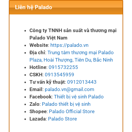
Liên hệ Palado
Công ty TNNH sản suất và thương mại
Palado Việt Nam
Website
:
https://palado.vn
Địa chỉ
:
Trung tâm thương mại Palado
Plaza, Hoài Thượng, Tiên Du, Bắc Ninh
Hotline
:
0915732255
CSKH
:
0913545959
Tư vấn kỹ thuật
:
0912013443
Email
:
palado.vn@gmail.com
Facebook
:
Thiết bị vệ sinh Palado
Zalo
:
Palado thiết bị vệ sinh
Shopee
:
Palado Official Store
Lazada
:
Palado Store