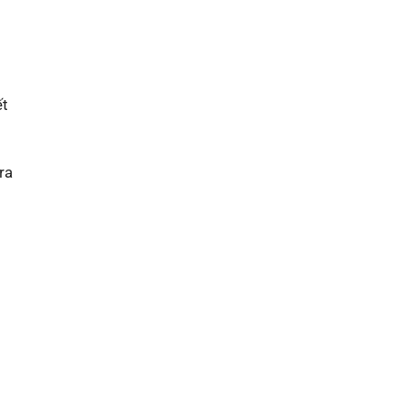
ết
ra