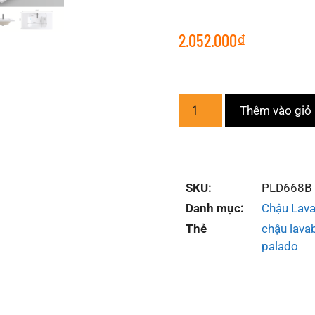
2.052.000
₫
Thêm vào giỏ
SKU:
PLD668B
Danh mục:
Chậu Lav
Thẻ
chậu lava
palado