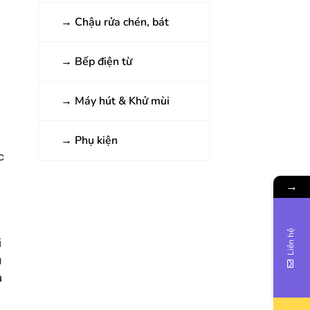
→
Chậu rửa chén, bát
→
Bếp điện từ
→
Máy hút & Khử mùi
n
→
Phụ kiện
c
→
Liên hệ
i
u
à