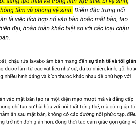
sáng tạo thiết kế trong lĩnh vực thiết bị vệ sinh,
phòng tắm và phòng vệ sinh.
Điểm đặc trưng nổi
àn là việc tích hợp nó vào bàn hoặc mặt bàn, tạo
iện đại, hoàn toàn khác biệt so với các loại chậu
bàn.
i bật, chậu rửa lavabo âm bàn mang đến
sự tinh tế và tối giả
được làm từ các vật liệu như sứ, đá tự nhiên, kính, gỗ, hoặ
ong nhiều hình dáng và kích thước khác nhau để phù hợp với
bàn vào mặt bàn tạo ra một diện mạo mượt mà và đẳng cấp
ông chỉ tạo sự hài hòa với nội thất tổng thể, mà còn giúp tố
 nằm ẩn sau mặt bàn, không có các đường nối phức tạp, điề
ng trở nên đơn giản hơn, đồng thời tạo cảm giác gọn gàng v