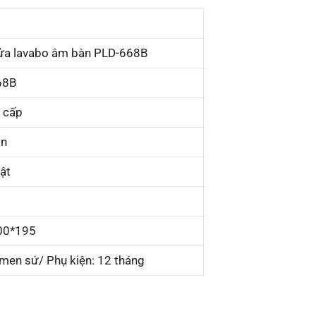
ửa lavabo âm bàn PLD-668B
68B
 cấp
àn
ật
00*195
men sứ/ Phụ kiện: 12 tháng