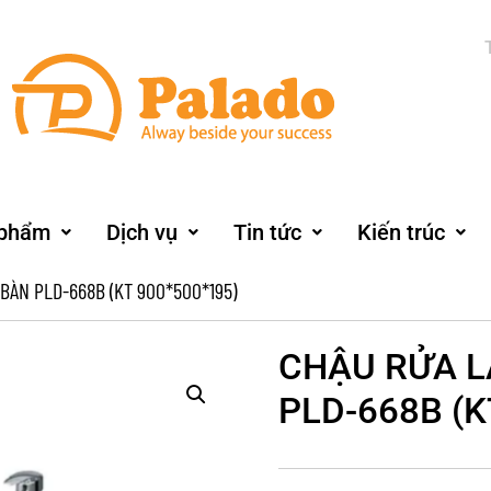
 phẩm
Dịch vụ
Tin tức
Kiến trúc
BÀN PLD-668B (KT 900*500*195)
CHẬU RỬA 
PLD-668B (K