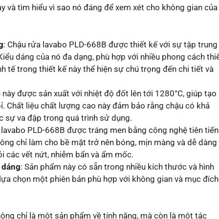
 và tìm hiểu vì sao nó đáng để xem xét cho không gian của
g
: Chậu rửa lavabo PLD-668B được thiết kế với sự tập trung
 Kiểu dáng của nó đa dạng, phù hợp với nhiều phong cách thi
 tế trong thiết kế này thể hiện sự chú trọng đến chi tiết và
 này được sản xuất với nhiệt độ đốt lên tới 1280°C, giúp tạo 
ỉ. Chất liệu chất lượng cao này đảm bảo rằng chậu có khả
 sự va đập trong quá trình sử dụng.
a lavabo PLD-668B được tráng men bằng công nghệ tiên tiến
không chỉ làm cho bề mặt trở nên bóng, mịn màng và dễ dàng
ỏi các vết nứt, nhiễm bẩn và ẩm mốc.
h dáng
: Sản phẩm này có sẵn trong nhiều kích thước và hình
lựa chọn một phiên bản phù hợp với không gian và mục đích
ng chỉ là một sản phẩm về tính năng, mà còn là một tác