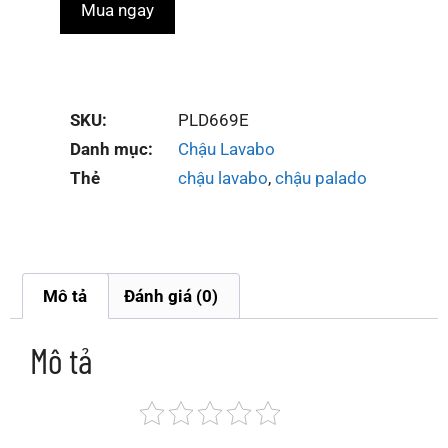
Mua ngay
SKU:
PLD669E
Danh mục:
Chậu Lavabo
Thẻ
chậu lavabo
,
chậu palado
Mô tả
Đánh giá (0)
Mô tả