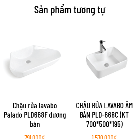
Sản phẩm tương tự
Chậu rửa lavabo
CHẬU RỬA LAVABO ÂM
Palado PLD668F dương
BÀN PLD-668C (KT
bàn
700*500*195)
791.000
₫
1.570.000
₫