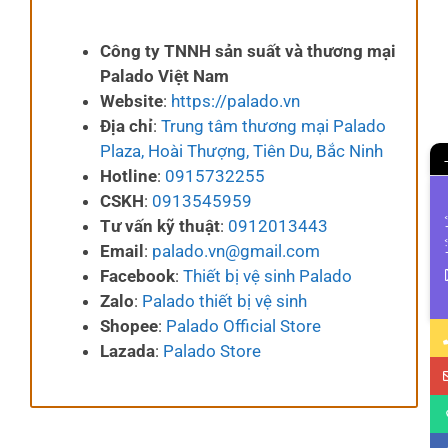
Công ty TNNH sản suất và thương mại
Palado Việt Nam
Website
:
https://palado.vn
Địa chỉ
:
Trung tâm thương mại Palado
Plaza, Hoài Thượng, Tiên Du, Bắc Ninh
Hotline
:
0915732255
CSKH
:
0913545959
Li
Tư vấn kỹ thuật
:
0912013443
Email
:
palado.vn@gmail.com
Facebook
:
Thiết bị vệ sinh Palado
Zalo
:
Palado thiết bị vệ sinh
Shopee
:
Palado Official Store
Lazada
:
Palado Store