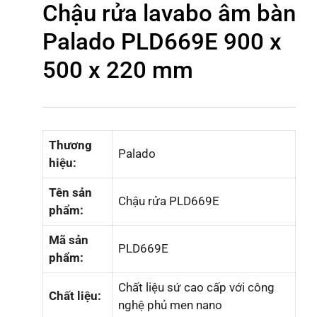
Chậu rửa lavabo âm bàn
Palado PLD669E 900 x
500 x 220 mm
Thương
Palado
hiệu:
Tên sản
Chậu rửa PLD669E
phẩm:
Mã sản
PLD669E
phẩm:
Chất liệu sứ cao cấp với công
Chất liệu:
nghệ phủ men nano