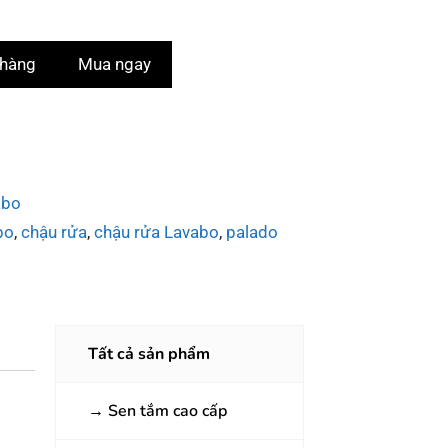
 hàng
Mua ngay
abo
bo
,
chậu rửa
,
chậu rửa Lavabo
,
palado
Tất cả sản phẩm
→
Sen tắm cao cấp