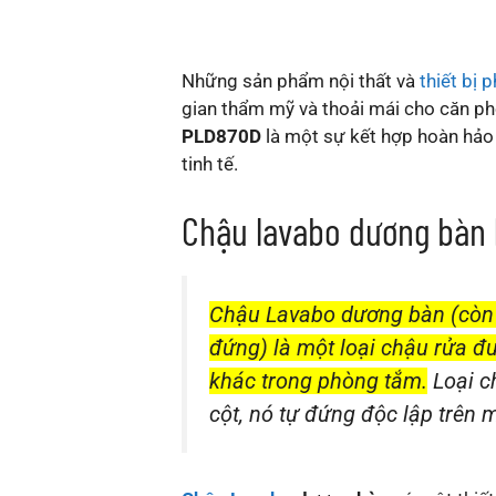
Những sản phẩm nội thất và
thiết bị
gian thẩm mỹ và thoải mái cho căn p
PLD870D
là một sự kết hợp hoàn hảo 
tinh tế.
Chậu lavabo dương bàn l
Chậu Lavabo dương bàn (còn 
đứng) là một loại chậu rửa đư
khác trong phòng tắm.
Loại c
cột, nó tự đứng độc lập trên