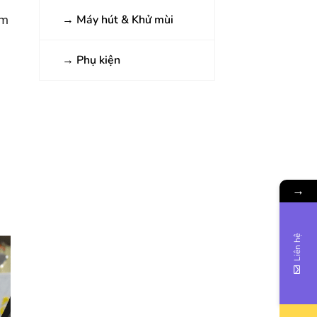
→
Máy hút & Khử mùi
ẩm
→
Phụ kiện
→
Liên hệ