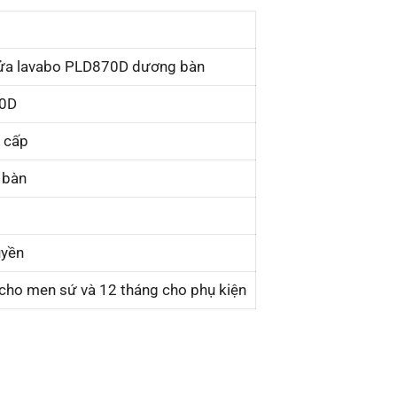
ửa lavabo PLD870D dương bàn
0D
 cấp
 bàn
uyền
cho men sứ và 12 tháng cho phụ kiện