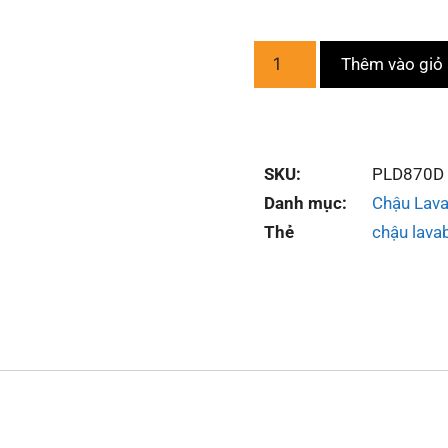
Thêm vào giỏ
SKU:
PLD870D
Danh mục:
Chậu Lav
Thẻ
chậu lava