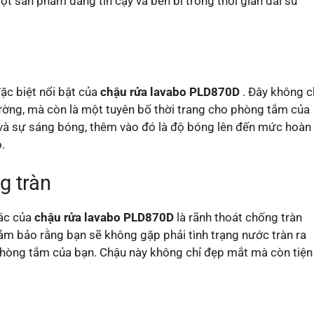
ột sản phẩm đáng tin cậy và bền bỉ trong thời gian dài sử
ặc biệt nổi bật của
chậu rửa lavabo PLD870D
. Đây không c
ường, mà còn là một tuyên bố thời trang cho phòng tắm của
và sự sáng bóng, thêm vào đó là độ bóng lên đến mức hoàn
.
g tràn
hác của
chậu rửa lavabo PLD870D
là rãnh thoát chống tràn
đảm bảo rằng bạn sẽ không gặp phải tình trạng nước tràn ra
 phòng tắm của bạn. Chậu này không chỉ đẹp mắt mà còn tiện