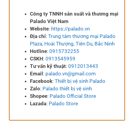
Công ty TNNH sản suất và thương mại
Palado Việt Nam
Website
:
https://palado.vn
Địa chỉ
:
Trung tâm thương mại Palado
Plaza, Hoài Thượng, Tiên Du, Bắc Ninh
Hotline
:
0915732255
CSKH
:
0913545959
Tư vấn kỹ thuật
:
0912013443
Email
:
palado.vn@gmail.com
Facebook
:
Thiết bị vệ sinh Palado
Zalo
:
Palado thiết bị vệ sinh
Shopee
:
Palado Official Store
Lazada
:
Palado Store