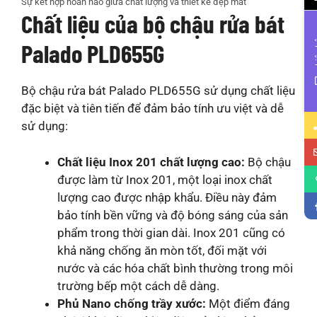
Sự kết hợp hoàn hảo giữa chất lượng và thiết kế đẹp mắt
Chất liệu của bộ chậu rửa bát
Li
Palado PLD655G
Bộ chậu rửa bát Palado PLD655G sử dụng chất liệu
đặc biệt và tiên tiến để đảm bảo tính ưu việt và dễ
sử dụng:
Chất liệu Inox 201 chất lượng cao:
Bộ chậu
được làm từ Inox 201, một loại inox chất
lượng cao được nhập khẩu. Điều này đảm
bảo tính bền vững và độ bóng sáng của sản
phẩm trong thời gian dài. Inox 201 cũng có
khả năng chống ăn mòn tốt, đối mặt với
nước và các hóa chất bình thường trong môi
trường bếp một cách dễ dàng.
Phủ Nano chống trầy xước:
Một điểm đáng