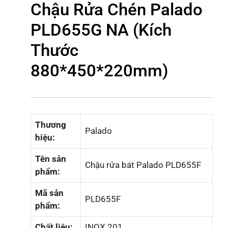
Chậu Rửa Chén Palado
PLD655G NA (Kích
Thước
880*450*220mm)
Thương
Palado
hiệu:
Tên sản
Chậu rửa bát Palado PLD655F
phẩm:
Mã sản
PLD655F
phẩm:
Chất liệu:
INOX 201