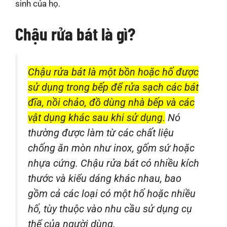
sinh của họ.
Chậu rửa bát là gì?
Chậu rửa bát là một bồn hoặc hố được
sử dụng trong bếp để rửa sạch các bát
đĩa, nồi chảo, đồ dùng nhà bếp và các
vật dụng khác sau khi sử dụng.
Nó
thường được làm từ các chất liệu
chống ăn mòn như inox, gốm sứ hoặc
nhựa cứng. Chậu rửa bát có nhiều kích
thước và kiểu dáng khác nhau, bao
gồm cả các loại có một hố hoặc nhiều
hố, tùy thuộc vào nhu cầu sử dụng cụ
thể của người dùng.