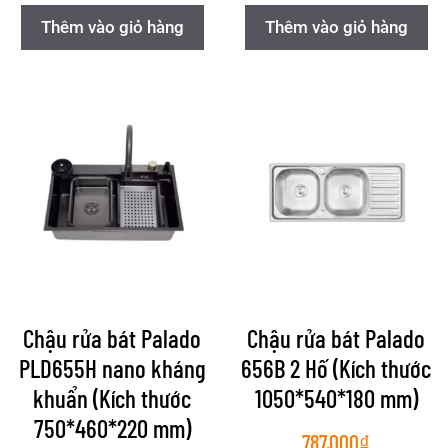
Thêm vào giỏ hàng
Thêm vào giỏ hàng
Chậu rửa bát Palado
Chậu rửa bát Palado
PLD655H nano kháng
656B 2 Hố (Kích thước
khuẩn (Kích thước
1050*540*180 mm)
750*460*220 mm)
787.000
₫