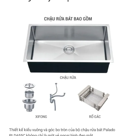
Thiết kế kiểu vuông và góc bo tròn của bộ chậu rửa bát Palado
PLD655C không chỉ là một vẻ ngoại hình đẹp mắt