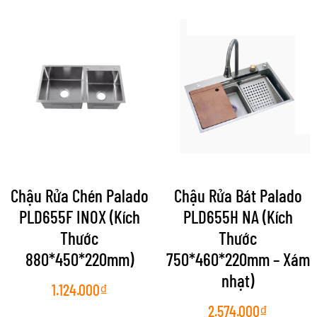
Chậu Rửa Chén Palado
Chậu Rửa Bát Palado
PLD655F INOX (Kích
PLD655H NA (Kích
Thước
Thước
880*450*220mm)
750*460*220mm – Xám
nhạt)
1.124.000
₫
2.574.000
₫