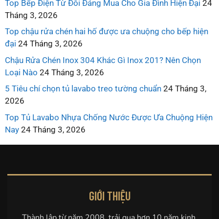
Top Bếp Điện Từ Đôi Đáng Mua Cho Gia Đình Hiện Đại
24
Tháng 3, 2026
Top chậu rửa chén hai hố được ưa chuộng cho bếp hiện
đại
24 Tháng 3, 2026
Chậu Rửa Chén Inox 304 Khác Gì Inox 201? Nên Chọn
Loại Nào
24 Tháng 3, 2026
5 Tiêu chí chọn tủ lavabo treo tường chuẩn
24 Tháng 3,
2026
Top Tủ Lavabo Nhựa Chống Nước Được Ưa Chuộng Hiện
Nay
24 Tháng 3, 2026
GIỚI THIỆU
Thành lập từ năm 2008, trải qua hơn 10 năm kinh