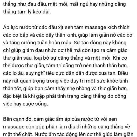
thẳng như đau đầu, mệt mỏi, mất ngủ hay những căng
thẳng tâm lý kéo dài.
Áp lực nước từ các đầu xịt sen tắm massage kích thích
các cơ bắp và các dây thần kinh, giúp làm giãn nở các cơ
và tăng cường tuần hoàn máu. Sự tác động này không
chỉ giúp giảm đau nhức cơ thể mà còn tạo ra cảm giác
thư giãn sâu, loại bỏ sự căng thẳng và mệt mỏi. Khi cơ
thể được thư giãn, tâm trí cũng trở nên thanh thản hơn,
các lo âu, suy nghĩ tiêu cực dần dần được xua tan. Điều
này rất quan trọng trong việc duy trì một sức khỏe tinh
thần tốt, giúp bạn cảm thấy nhẹ nhàng và thư giãn hơn,
đặc biệt là khi gặp phải tình trạng căng thẳng do công
việc hay cuộc sống.
Bên cạnh đó, cảm giác ấm áp của nước từ vòi sen
massage còn góp phần làm dịu đi những căng thẳng về
mặt thể chất. Nước ấm tác động lên cơ thể giúp làm giãn