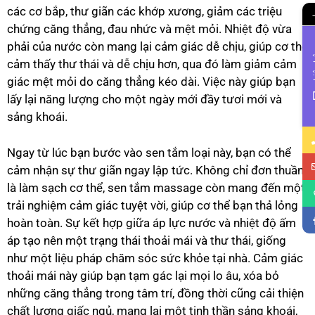
các cơ bắp, thư giãn các khớp xương, giảm các triệu
chứng căng thẳng, đau nhức và mệt mỏi. Nhiệt độ vừa
phải của nước còn mang lại cảm giác dễ chịu, giúp cơ thể
Li
cảm thấy thư thái và dễ chịu hơn, qua đó làm giảm cảm
giác mệt mỏi do căng thẳng kéo dài. Việc này giúp bạn
lấy lại năng lượng cho một ngày mới đầy tươi mới và
sảng khoái.
Ngay từ lúc bạn bước vào sen tắm loại này, bạn có thể
cảm nhận sự thư giãn ngay lập tức. Không chỉ đơn thuần
là làm sạch cơ thể, sen tắm massage còn mang đến một
trải nghiệm cảm giác tuyệt vời, giúp cơ thể bạn thả lỏng
hoàn toàn. Sự kết hợp giữa áp lực nước và nhiệt độ ấm
áp tạo nên một trạng thái thoải mái và thư thái, giống
như một liệu pháp chăm sóc sức khỏe tại nhà. Cảm giác
thoải mái này giúp bạn tạm gác lại mọi lo âu, xóa bỏ
những căng thẳng trong tâm trí, đồng thời cũng cải thiện
chất lượng giấc ngủ, mang lại một tinh thần sảng khoái,