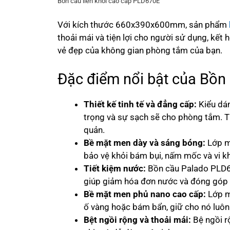
Bồn cầu liền khối cao cấp PLD670E
Với kích thước 660x390x600mm, sản phẩm
thoải mái và tiện lợi cho người sử dụng, kết
vẻ đẹp của không gian phòng tắm của bạn.
Đặc điểm nổi bật của Bồ
Thiết kế tinh tế và đẳng cấp:
Kiểu dán
trọng và sự sạch sẽ cho phòng tắm. Thi
quản.
Bề mặt men dày và sáng bóng:
Lớp m
bảo vệ khỏi bám bụi, nấm mốc và vi k
Tiết kiệm nước:
Bồn cầu Palado PLD67
giúp giảm hóa đơn nước và đóng góp 
Bề mặt men phủ nano cao cấp:
Lớp m
ố vàng hoặc bám bẩn, giữ cho nó luôn
Bệt ngồi rộng và thoải mái:
Bệ ngồi r