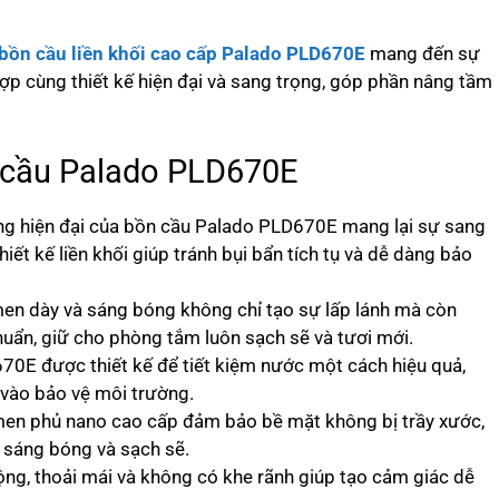
bồn cầu liền khối cao cấp Palado PLD670E
mang đến sự
 hợp cùng thiết kế hiện đại và sang trọng, góp phần nâng tầm
n cầu Palado PLD670E
g hiện đại của bồn cầu Palado PLD670E mang lại sự sang
ết kế liền khối giúp tránh bụi bẩn tích tụ và dễ dàng bảo
en dày và sáng bóng không chỉ tạo sự lấp lánh mà còn
huẩn, giữ cho phòng tắm luôn sạch sẽ và tươi mới.
0E được thiết kế để tiết kiệm nước một cách hiệu quả,
vào bảo vệ môi trường.
en phủ nano cao cấp đảm bảo bề mặt không bị trầy xước,
 sáng bóng và sạch sẽ.
ộng, thoải mái và không có khe rãnh giúp tạo cảm giác dễ