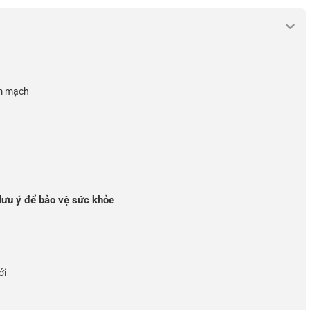
im mạch
ưu ý để bảo vệ sức khỏe
ới