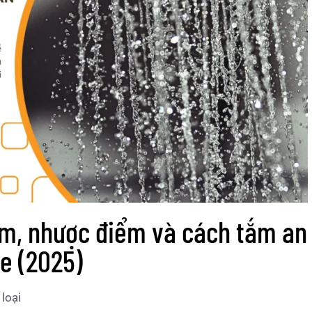
m, nhược điểm và cách tắm an
e (2025)
loại