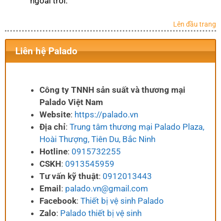
ngoài trời.
Lên đầu trang
Liên hệ Palado
Công ty TNNH sản suất và thương mại
Palado Việt Nam
Website
:
https://palado.vn
Địa chỉ
:
Trung tâm thương mại Palado Plaza,
Hoài Thượng, Tiên Du, Bắc Ninh
Hotline
:
0915732255
CSKH
:
0913545959
Tư vấn kỹ thuật
:
0912013443
Email
:
palado.vn@gmail.com
Facebook
:
Thiết bị vệ sinh Palado
Zalo
:
Palado thiết bị vệ sinh