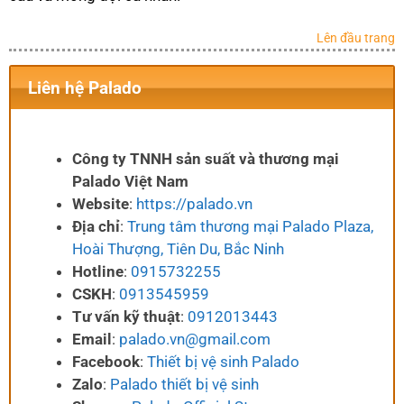
Lên đầu trang
Liên hệ Palado
Công ty TNNH sản suất và thương mại
Palado Việt Nam
Website
:
https://palado.vn
Địa chỉ
:
Trung tâm thương mại Palado Plaza,
Hoài Thượng, Tiên Du, Bắc Ninh
Hotline
:
0915732255
CSKH
:
0913545959
Tư vấn kỹ thuật
:
0912013443
Email
:
palado.vn@gmail.com
Facebook
:
Thiết bị vệ sinh Palado
Zalo
:
Palado thiết bị vệ sinh