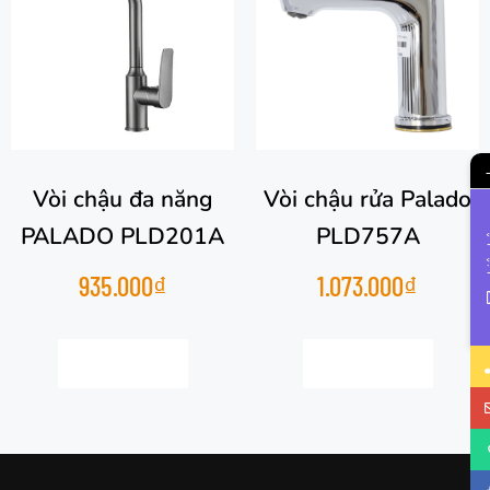
Vòi chậu đa năng
Vòi chậu rửa Palado
PALADO PLD201A
PLD757A
Li
935.000
₫
1.073.000
₫
Thêm vào giỏ hàng
Thêm vào giỏ hàng