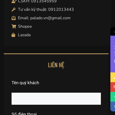
CSKH: 0913545959
Tư vấn kỹ thuật: 0912013443
Email: palado.vn@gmail.com
Shopee
Lazada
Li
LIÊN HỆ
Tên quý khách
Số điện thoại