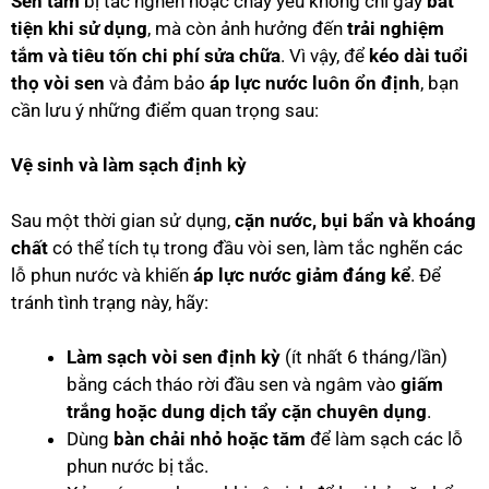
Sen tắm
bị tắc nghẽn hoặc chảy yếu không chỉ gây
bất
tiện khi sử dụng
, mà còn ảnh hưởng đến
trải nghiệm
tắm và tiêu tốn chi phí sửa chữa
. Vì vậy, để
kéo dài tuổi
thọ vòi sen
và đảm bảo
áp lực nước luôn ổn định
, bạn
cần lưu ý những điểm quan trọng sau:
Vệ sinh và làm sạch định kỳ
Sau một thời gian sử dụng,
cặn nước, bụi bẩn và khoáng
chất
có thể tích tụ trong đầu vòi sen, làm tắc nghẽn các
lỗ phun nước và khiến
áp lực nước giảm đáng kể
. Để
tránh tình trạng này, hãy:
Làm sạch vòi sen định kỳ
(ít nhất 6 tháng/lần)
bằng cách tháo rời đầu sen và ngâm vào
giấm
trắng hoặc dung dịch tẩy cặn chuyên dụng
.
Dùng
bàn chải nhỏ hoặc tăm
để làm sạch các lỗ
phun nước bị tắc.