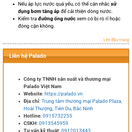
Nếu áp lực nước quá yếu, có thể cân nhắc
sử
dụng bơm tăng áp
để cải thiện dòng nước.
Kiểm tra
đường ống nước
xem có bị rò rỉ hoặc
đóng cặn không.
Lên đầu trang
Liên hệ Palado
Công ty TNNH sản suất và thương mại
Palado Việt Nam
Website
:
https://palado.vn
Địa chỉ
:
Trung tâm thương mại Palado Plaza,
Hoài Thượng, Tiên Du, Bắc Ninh
Hotline
:
0915732255
CSKH
:
0913545959
Tư vấn kỹ thuật
:
0912013443