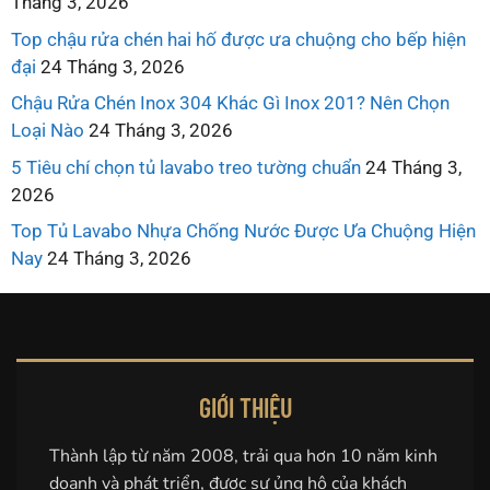
Tháng 3, 2026
Top chậu rửa chén hai hố được ưa chuộng cho bếp hiện
đại
24 Tháng 3, 2026
Chậu Rửa Chén Inox 304 Khác Gì Inox 201? Nên Chọn
Loại Nào
24 Tháng 3, 2026
5 Tiêu chí chọn tủ lavabo treo tường chuẩn
24 Tháng 3,
2026
Top Tủ Lavabo Nhựa Chống Nước Được Ưa Chuộng Hiện
Nay
24 Tháng 3, 2026
GIỚI THIỆU
Thành lập từ năm 2008, trải qua hơn 10 năm kinh
doanh và phát triển, được sự ủng hộ của khách